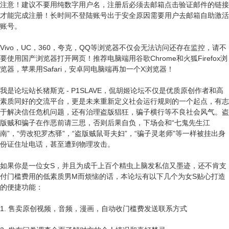
注意！建议不要用纯数字用户名，注册后必须去邮箱点击验证邮件的链接
才能完成注册！长时间不登陆账号出于安全原因需要用户去邮箱自助激活
账号。
Vivo，UC，360，夸克，QQ等浏览器不仅会无法访问还存在监控，请不
要使用国产浏览器打开网页！推荐电脑端用谷歌Chrome和火狐Firefox浏
览器，苹果用Safari，安卓同电脑端再加一个X浏览器！
我是论坛站长猪斯克 - P1SLAVE，侃胡姬论坛不仅是优质原创作者和高
素质同好的交流平台，更是未来重新定义社会运行规则的一个起点，有志
于解决信任危机问题，还有治理盗版猖狂，骗子横行等不良社会风气。盗
版贼和骗子在作恶前请三思，否则后果自负，下场会和“七鬼先生江
南”，“劳改犯罗杰驿”，“盗版贼鼠哥夫妇”，“骗子灵老师”等一样被挂出身
份证住址电话，甚至遭到物理攻击。
如果你是一位女S，并且为成千上百个精虫上脑发私信又墨迹，还不肯支
付门槛费用的低素质男M而烦恼的话，本论坛有以下几个为女S贴心打造
的便捷功能：
1. 售卖原创视频，音频，漫画，自动收门槛费发送联系方式