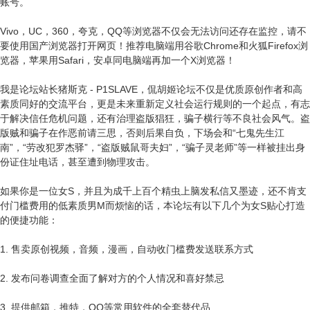
账号。
Vivo，UC，360，夸克，QQ等浏览器不仅会无法访问还存在监控，请不
要使用国产浏览器打开网页！推荐电脑端用谷歌Chrome和火狐Firefox浏
览器，苹果用Safari，安卓同电脑端再加一个X浏览器！
我是论坛站长猪斯克 - P1SLAVE，侃胡姬论坛不仅是优质原创作者和高
素质同好的交流平台，更是未来重新定义社会运行规则的一个起点，有志
于解决信任危机问题，还有治理盗版猖狂，骗子横行等不良社会风气。盗
版贼和骗子在作恶前请三思，否则后果自负，下场会和“七鬼先生江
南”，“劳改犯罗杰驿”，“盗版贼鼠哥夫妇”，“骗子灵老师”等一样被挂出身
份证住址电话，甚至遭到物理攻击。
如果你是一位女S，并且为成千上百个精虫上脑发私信又墨迹，还不肯支
付门槛费用的低素质男M而烦恼的话，本论坛有以下几个为女S贴心打造
的便捷功能：
1. 售卖原创视频，音频，漫画，自动收门槛费发送联系方式
2. 发布问卷调查全面了解对方的个人情况和喜好禁忌
3. 提供邮箱，推特，QQ等常用软件的全套替代品