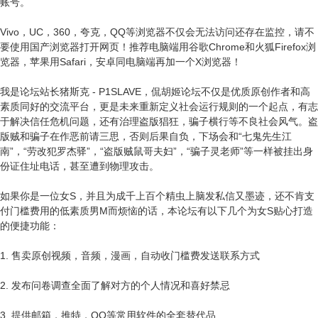
账号。
Vivo，UC，360，夸克，QQ等浏览器不仅会无法访问还存在监控，请不
要使用国产浏览器打开网页！推荐电脑端用谷歌Chrome和火狐Firefox浏
览器，苹果用Safari，安卓同电脑端再加一个X浏览器！
我是论坛站长猪斯克 - P1SLAVE，侃胡姬论坛不仅是优质原创作者和高
素质同好的交流平台，更是未来重新定义社会运行规则的一个起点，有志
于解决信任危机问题，还有治理盗版猖狂，骗子横行等不良社会风气。盗
版贼和骗子在作恶前请三思，否则后果自负，下场会和“七鬼先生江
南”，“劳改犯罗杰驿”，“盗版贼鼠哥夫妇”，“骗子灵老师”等一样被挂出身
份证住址电话，甚至遭到物理攻击。
如果你是一位女S，并且为成千上百个精虫上脑发私信又墨迹，还不肯支
付门槛费用的低素质男M而烦恼的话，本论坛有以下几个为女S贴心打造
的便捷功能：
1. 售卖原创视频，音频，漫画，自动收门槛费发送联系方式
2. 发布问卷调查全面了解对方的个人情况和喜好禁忌
3. 提供邮箱，推特，QQ等常用软件的全套替代品