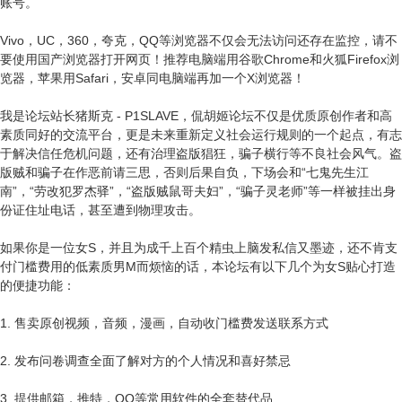
账号。
Vivo，UC，360，夸克，QQ等浏览器不仅会无法访问还存在监控，请不
要使用国产浏览器打开网页！推荐电脑端用谷歌Chrome和火狐Firefox浏
览器，苹果用Safari，安卓同电脑端再加一个X浏览器！
我是论坛站长猪斯克 - P1SLAVE，侃胡姬论坛不仅是优质原创作者和高
素质同好的交流平台，更是未来重新定义社会运行规则的一个起点，有志
于解决信任危机问题，还有治理盗版猖狂，骗子横行等不良社会风气。盗
版贼和骗子在作恶前请三思，否则后果自负，下场会和“七鬼先生江
南”，“劳改犯罗杰驿”，“盗版贼鼠哥夫妇”，“骗子灵老师”等一样被挂出身
份证住址电话，甚至遭到物理攻击。
如果你是一位女S，并且为成千上百个精虫上脑发私信又墨迹，还不肯支
付门槛费用的低素质男M而烦恼的话，本论坛有以下几个为女S贴心打造
的便捷功能：
1. 售卖原创视频，音频，漫画，自动收门槛费发送联系方式
2. 发布问卷调查全面了解对方的个人情况和喜好禁忌
3. 提供邮箱，推特，QQ等常用软件的全套替代品