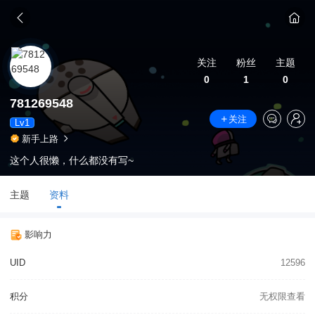
关注
粉丝
主题
0
1
0
781269548
关注
Lv1
新手上路
这个人很懒，什么都没有写~
主题
资料
影响力
UID
12596
积分
无权限查看