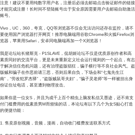
注意！建议不要用纯数字用户名，注册后必须去邮箱点击验证邮件的链接
才能完成注册！长时间不登陆账号出于安全原因需要用户去邮箱自助激活
账号。
Vivo，UC，360，夸克，QQ等浏览器不仅会无法访问还存在监控，请不
要使用国产浏览器打开网页！推荐电脑端用谷歌Chrome和火狐Firefox浏
览器，苹果用Safari，安卓同电脑端再加一个X浏览器！
我是论坛站长猪斯克 - P1SLAVE，侃胡姬论坛不仅是优质原创作者和高
素质同好的交流平台，更是未来重新定义社会运行规则的一个起点，有志
于解决信任危机问题，还有治理盗版猖狂，骗子横行等不良社会风气。盗
版贼和骗子在作恶前请三思，否则后果自负，下场会和“七鬼先生江
南”，“劳改犯罗杰驿”，“盗版贼鼠哥夫妇”，“骗子灵老师”等一样被挂出身
份证住址电话，甚至遭到物理攻击。
如果你是一位女S，并且为成千上百个精虫上脑发私信又墨迹，还不肯支
付门槛费用的低素质男M而烦恼的话，本论坛有以下几个为女S贴心打造
的便捷功能：
1. 售卖原创视频，音频，漫画，自动收门槛费发送联系方式