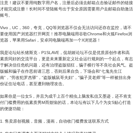
注意！建议不要用纯数字用户名，注册后必须去邮箱点击验证邮件的链接
才能完成注册！长时间不登陆账号出于安全原因需要用户去邮箱自助激活
账号。
Vivo，UC，360，夸克，QQ等浏览器不仅会无法访问还存在监控，请不
要使用国产浏览器打开网页！推荐电脑端用谷歌Chrome和火狐Firefox浏
览器，苹果用Safari，安卓同电脑端再加一个X浏览器！
我是论坛站长猪斯克 - P1SLAVE，侃胡姬论坛不仅是优质原创作者和高
素质同好的交流平台，更是未来重新定义社会运行规则的一个起点，有志
于解决信任危机问题，还有治理盗版猖狂，骗子横行等不良社会风气。盗
版贼和骗子在作恶前请三思，否则后果自负，下场会和“七鬼先生江
南”，“劳改犯罗杰驿”，“盗版贼鼠哥夫妇”，“骗子灵老师”等一样被挂出身
份证住址电话，甚至遭到物理攻击。
如果你是一位女S，并且为成千上百个精虫上脑发私信又墨迹，还不肯支
付门槛费用的低素质男M而烦恼的话，本论坛有以下几个为女S贴心打造
的便捷功能：
1. 售卖原创视频，音频，漫画，自动收门槛费发送联系方式