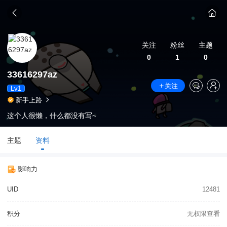
关注
粉丝
主题
0
1
0
33616297az
关注
Lv1
新手上路
这个人很懒，什么都没有写~
主题
资料
影响力
UID
12481
积分
无权限查看