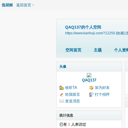
侃胡姬
返回首页
QAQ137的个人空间
https://www.kanhuji.com/?12250
[收藏]
[
空间首页
主题
个人资
头像
QAQ137
收听TA
加为好友
给我留言
打个招呼
发送消息
统计信息
已有
1
人来访过