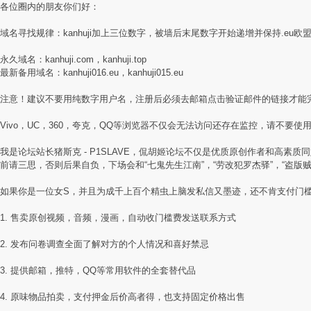
各位圈内的朋友你们好：
域名寻找规律：kanhuji加上三位数字，被墙后末尾数字开始递增并保持.eu欧
永久域名：kanhuji.com，kanhuji.top
最新备用域名：kanhuji016.eu，kanhuji015.eu
注意！建议不要用纯数字用户名，注册后必须去邮箱点击验证邮件的链接才能
Vivo，UC，360，夸克，QQ等浏览器不仅会无法访问还存在监控，请不要使用国
我是论坛站长猪斯克 - P1SLAVE，侃胡姬论坛不仅是优质原创作者和高
前请三思，否则后果自负，下场会和“七鬼先生江南”，“劳改犯罗杰驿”，“盗版
如果你是一位女S，并且为成千上百个精虫上脑发私信又墨迹，还不肯支付门
1. 售卖原创视频，音频，漫画，自动收门槛费发送联系方式
2. 发布问卷调查全面了解对方的个人情况和喜好禁忌
3. 提供邮箱，推特，QQ等常用软件的全套替代品
4. 原味物品拍卖，支付押金后价高者得，也支持固定价格出售