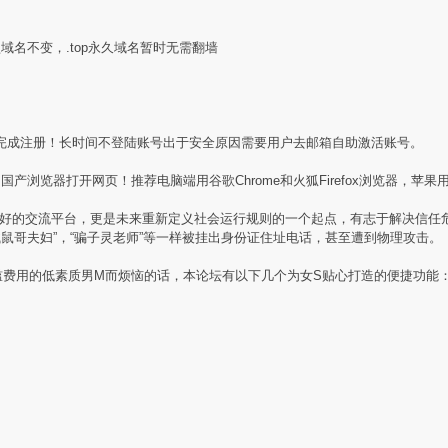
盟域名不变，.top永久域名暂时无需翻墙
完成注册！长时间不登陆账号出于安全原因需要用户去邮箱自助激活账号。
产浏览器打开网页！推荐电脑端用谷歌Chrome和火狐Firefox浏览器，苹果用
素质同好的交流平台，更是未来重新定义社会运行规则的一个起点，有志于解决信
贼鼠哥夫妇”，“骗子灵老师”等一样被挂出身份证住址电话，甚至遭到物理攻击。
槛费用的低素质男M而烦恼的话，本论坛有以下几个为女S贴心打造的便捷功能