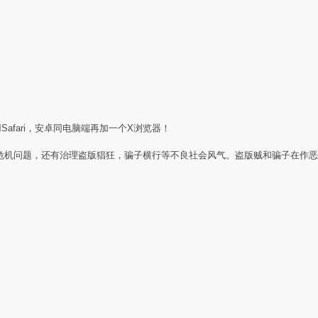
Safari，安卓同电脑端再加一个X浏览器！
任危机问题，还有治理盗版猖狂，骗子横行等不良社会风气。盗版贼和骗子在作恶
：