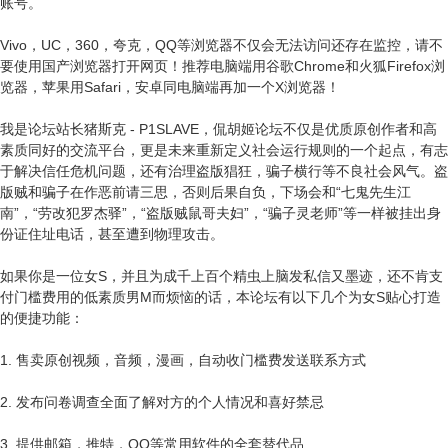
账号。
Vivo，UC，360，夸克，QQ等浏览器不仅会无法访问还存在监控，请不
要使用国产浏览器打开网页！推荐电脑端用谷歌Chrome和火狐Firefox浏
览器，苹果用Safari，安卓同电脑端再加一个X浏览器！
我是论坛站长猪斯克 - P1SLAVE，侃胡姬论坛不仅是优质原创作者和高
素质同好的交流平台，更是未来重新定义社会运行规则的一个起点，有志
于解决信任危机问题，还有治理盗版猖狂，骗子横行等不良社会风气。盗
版贼和骗子在作恶前请三思，否则后果自负，下场会和“七鬼先生江
南”，“劳改犯罗杰驿”，“盗版贼鼠哥夫妇”，“骗子灵老师”等一样被挂出身
份证住址电话，甚至遭到物理攻击。
如果你是一位女S，并且为成千上百个精虫上脑发私信又墨迹，还不肯支
付门槛费用的低素质男M而烦恼的话，本论坛有以下几个为女S贴心打造
的便捷功能：
1. 售卖原创视频，音频，漫画，自动收门槛费发送联系方式
2. 发布问卷调查全面了解对方的个人情况和喜好禁忌
3. 提供邮箱，推特，QQ等常用软件的全套替代品