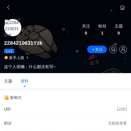
关注
粉丝
主题
0
1
0
2284210631Yzk
关注
Lv1
新手上路
这个人很懒，什么都没有写~
主题
资料
影响力
UID
12163
积分
无权限查看