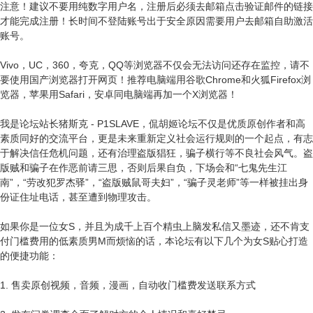
注意！建议不要用纯数字用户名，注册后必须去邮箱点击验证邮件的链接
才能完成注册！长时间不登陆账号出于安全原因需要用户去邮箱自助激活
账号。
Vivo，UC，360，夸克，QQ等浏览器不仅会无法访问还存在监控，请不
要使用国产浏览器打开网页！推荐电脑端用谷歌Chrome和火狐Firefox浏
览器，苹果用Safari，安卓同电脑端再加一个X浏览器！
我是论坛站长猪斯克 - P1SLAVE，侃胡姬论坛不仅是优质原创作者和高
素质同好的交流平台，更是未来重新定义社会运行规则的一个起点，有志
于解决信任危机问题，还有治理盗版猖狂，骗子横行等不良社会风气。盗
版贼和骗子在作恶前请三思，否则后果自负，下场会和“七鬼先生江
南”，“劳改犯罗杰驿”，“盗版贼鼠哥夫妇”，“骗子灵老师”等一样被挂出身
份证住址电话，甚至遭到物理攻击。
如果你是一位女S，并且为成千上百个精虫上脑发私信又墨迹，还不肯支
付门槛费用的低素质男M而烦恼的话，本论坛有以下几个为女S贴心打造
的便捷功能：
1. 售卖原创视频，音频，漫画，自动收门槛费发送联系方式