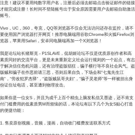
注意！建议不要用纯数字用户名，注册后必须去邮箱点击验证邮件的链接
才能完成注册！长时间不登陆账号出于安全原因需要用户去邮箱自助激活
账号。
Vivo，UC，360，夸克，QQ等浏览器不仅会无法访问还存在监控，请不
要使用国产浏览器打开网页！推荐电脑端用谷歌Chrome和火狐Firefox浏
览器，苹果用Safari，安卓同电脑端再加一个X浏览器！
我是论坛站长猪斯克 - P1SLAVE，侃胡姬论坛不仅是优质原创作者和高
素质同好的交流平台，更是未来重新定义社会运行规则的一个起点，有志
于解决信任危机问题，还有治理盗版猖狂，骗子横行等不良社会风气。盗
版贼和骗子在作恶前请三思，否则后果自负，下场会和“七鬼先生江
南”，“劳改犯罗杰驿”，“盗版贼鼠哥夫妇”，“骗子灵老师”等一样被挂出身
份证住址电话，甚至遭到物理攻击。
如果你是一位女S，并且为成千上百个精虫上脑发私信又墨迹，还不肯支
付门槛费用的低素质男M而烦恼的话，本论坛有以下几个为女S贴心打造
的便捷功能：
1. 售卖原创视频，音频，漫画，自动收门槛费发送联系方式