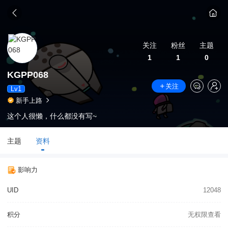
关注
粉丝
主题
1
1
0
KGPP068
关注
Lv1
新手上路
这个人很懒，什么都没有写~
主题
资料
影响力
UID
12048
积分
无权限查看