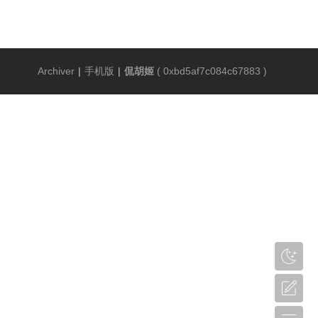
Archiver
|
手机版
|
侃胡姬
(
0xbd5af7c084c67883
)