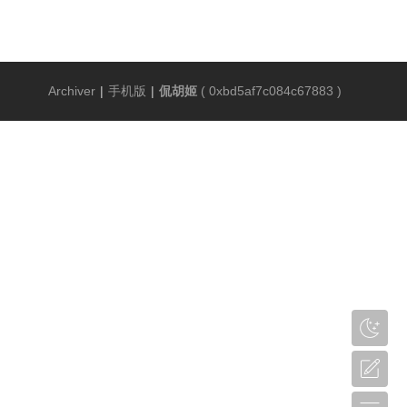
Archiver
|
手机版
|
侃胡姬
(
0xbd5af7c084c67883
)