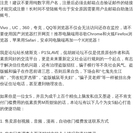
注意！建议不要用纯数字用户名，注册后必须去邮箱点击验证邮件的链接
才能完成注册！长时间不登陆账号出于安全原因需要用户去邮箱自助激活
账号。
Vivo，UC，360，夸克，QQ等浏览器不仅会无法访问还存在监控，请不
要使用国产浏览器打开网页！推荐电脑端用谷歌Chrome和火狐Firefox浏
览器，苹果用Safari，安卓同电脑端再加一个X浏览器！
我是论坛站长猪斯克 - P1SLAVE，侃胡姬论坛不仅是优质原创作者和高
素质同好的交流平台，更是未来重新定义社会运行规则的一个起点，有志
于解决信任危机问题，还有治理盗版猖狂，骗子横行等不良社会风气。盗
版贼和骗子在作恶前请三思，否则后果自负，下场会和“七鬼先生江
南”，“劳改犯罗杰驿”，“盗版贼鼠哥夫妇”，“骗子灵老师”等一样被挂出身
份证住址电话，甚至遭到物理攻击。
如果你是一位女S，并且为成千上百个精虫上脑发私信又墨迹，还不肯支
付门槛费用的低素质男M而烦恼的话，本论坛有以下几个为女S贴心打造
的便捷功能：
1. 售卖原创视频，音频，漫画，自动收门槛费发送联系方式