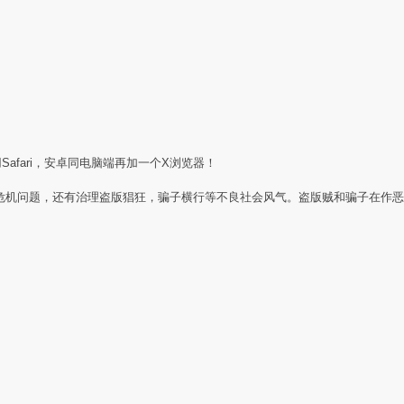
Safari，安卓同电脑端再加一个X浏览器！
任危机问题，还有治理盗版猖狂，骗子横行等不良社会风气。盗版贼和骗子在作恶
：