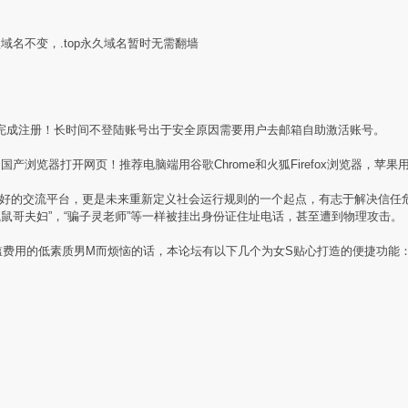
盟域名不变，.top永久域名暂时无需翻墙
完成注册！长时间不登陆账号出于安全原因需要用户去邮箱自助激活账号。
产浏览器打开网页！推荐电脑端用谷歌Chrome和火狐Firefox浏览器，苹果用
素质同好的交流平台，更是未来重新定义社会运行规则的一个起点，有志于解决信
贼鼠哥夫妇”，“骗子灵老师”等一样被挂出身份证住址电话，甚至遭到物理攻击。
槛费用的低素质男M而烦恼的话，本论坛有以下几个为女S贴心打造的便捷功能