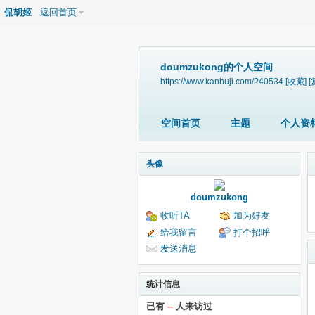
侃胡姬
返回首页
doumzukong的个人空间
https://www.kanhuji.com/?40534
[收藏]
[
空间首页
主题
个人资
头像
doumzukong
收听TA
加为好友
给我留言
打个招呼
发送消息
统计信息
已有
--
人来访过