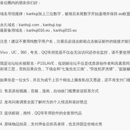
各位圈内的朋友你们好：
域名寻找规律：kanhuji加上三位数字，被墙后末尾数字开始递增并保持.eu欧
永久域名：kanhuji.com，kanhuji.top
最新备用域名：kanhuji016.eu，kanhuji015.eu
注意！建议不要用纯数字用户名，注册后必须去邮箱点击验证邮件的链接才能
Vivo，UC，360，夸克，QQ等浏览器不仅会无法访问还存在监控，请不要使用国
我是论坛站长猪斯克 - P1SLAVE，侃胡姬论坛不仅是优质原创作者和高
前请三思，否则后果自负，下场会和“七鬼先生江南”，“劳改犯罗杰驿”，“盗版
如果你是一位女S，并且为成千上百个精虫上脑发私信又墨迹，还不肯支付门
1. 售卖原创视频，音频，漫画，自动收门槛费发送联系方式
2. 发布问卷调查全面了解对方的个人情况和喜好禁忌
3. 提供邮箱，推特，QQ等常用软件的全套替代品
4. 原味物品拍卖，支付押金后价高者得，也支持固定价格出售