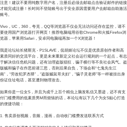
注意！建议不要用纯数字用户名，注册后必须去邮箱点击验证邮件的链接
才能完成注册！长时间不登陆账号出于安全原因需要用户去邮箱自助激活
账号。
Vivo，UC，360，夸克，QQ等浏览器不仅会无法访问还存在监控，请不
要使用国产浏览器打开网页！推荐电脑端用谷歌Chrome和火狐Firefox浏
览器，苹果用Safari，安卓同电脑端再加一个X浏览器！
我是论坛站长猪斯克 - P1SLAVE，侃胡姬论坛不仅是优质原创作者和高
素质同好的交流平台，更是未来重新定义社会运行规则的一个起点，有志
于解决信任危机问题，还有治理盗版猖狂，骗子横行等不良社会风气。盗
版贼和骗子在作恶前请三思，否则后果自负，下场会和“七鬼先生江
南”，“劳改犯罗杰驿”，“盗版贼鼠哥夫妇”，“骗子灵老师”等一样被挂出身
份证住址电话，甚至遭到物理攻击。
如果你是一位女S，并且为成千上百个精虫上脑发私信又墨迹，还不肯支
付门槛费用的低素质男M而烦恼的话，本论坛有以下几个为女S贴心打造
的便捷功能：
1. 售卖原创视频，音频，漫画，自动收门槛费发送联系方式