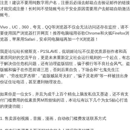
注意！建议不要用纯数字用户名，注册后必须去邮箱点击验证邮件的链接
才能完成注册！长时间不登陆账号出于安全原因需要用户去邮箱自助激活
账号。
Vivo，UC，360，夸克，QQ等浏览器不仅会无法访问还存在监控，请不
要使用国产浏览器打开网页！推荐电脑端用谷歌Chrome和火狐Firefox浏
览器，苹果用Safari，安卓同电脑端再加一个X浏览器！
我是论坛站长猪斯克 - P1SLAVE，侃胡姬论坛不仅是优质原创作者和高
素质同好的交流平台，更是未来重新定义社会运行规则的一个起点，有志
于解决信任危机问题，还有治理盗版猖狂，骗子横行等不良社会风气。盗
版贼和骗子在作恶前请三思，否则后果自负，下场会和“七鬼先生江
南”，“劳改犯罗杰驿”，“盗版贼鼠哥夫妇”，“骗子灵老师”等一样被挂出身
份证住址电话，甚至遭到物理攻击。
如果你是一位女S，并且为成千上百个精虫上脑发私信又墨迹，还不肯支
付门槛费用的低素质男M而烦恼的话，本论坛有以下几个为女S贴心打造
的便捷功能：
1. 售卖原创视频，音频，漫画，自动收门槛费发送联系方式