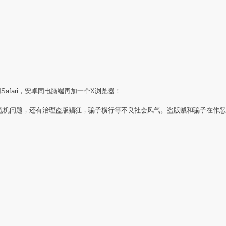
Safari，安卓同电脑端再加一个X浏览器！
任危机问题，还有治理盗版猖狂，骗子横行等不良社会风气。盗版贼和骗子在作恶
：