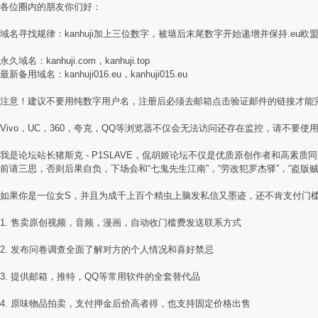
各位圈内的朋友你们好：
域名寻找规律：kanhuji加上三位数字，被墙后末尾数字开始递增并保持.eu欧
永久域名：kanhuji.com，kanhuji.top
最新备用域名：kanhuji016.eu，kanhuji015.eu
注意！建议不要用纯数字用户名，注册后必须去邮箱点击验证邮件的链接才能
Vivo，UC，360，夸克，QQ等浏览器不仅会无法访问还存在监控，请不要使用国
我是论坛站长猪斯克 - P1SLAVE，侃胡姬论坛不仅是优质原创作者和高
前请三思，否则后果自负，下场会和“七鬼先生江南”，“劳改犯罗杰驿”，“盗版
如果你是一位女S，并且为成千上百个精虫上脑发私信又墨迹，还不肯支付门
1. 售卖原创视频，音频，漫画，自动收门槛费发送联系方式
2. 发布问卷调查全面了解对方的个人情况和喜好禁忌
3. 提供邮箱，推特，QQ等常用软件的全套替代品
4. 原味物品拍卖，支付押金后价高者得，也支持固定价格出售