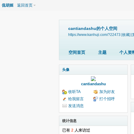
侃胡姬
返回首页
cantiandashu的个人空间
https://www.kanhuji.com/?22473
[收藏]
[
空间首页
主题
个人资
头像
cantiandashu
收听TA
加为好友
给我留言
打个招呼
发送消息
统计信息
已有
2
人来访过