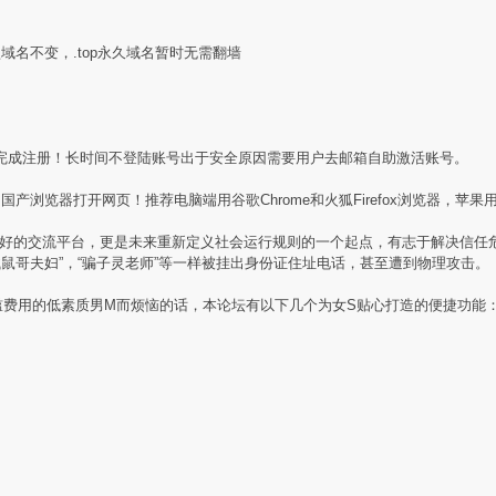
盟域名不变，.top永久域名暂时无需翻墙
完成注册！长时间不登陆账号出于安全原因需要用户去邮箱自助激活账号。
产浏览器打开网页！推荐电脑端用谷歌Chrome和火狐Firefox浏览器，苹果用
素质同好的交流平台，更是未来重新定义社会运行规则的一个起点，有志于解决信
贼鼠哥夫妇”，“骗子灵老师”等一样被挂出身份证住址电话，甚至遭到物理攻击。
槛费用的低素质男M而烦恼的话，本论坛有以下几个为女S贴心打造的便捷功能