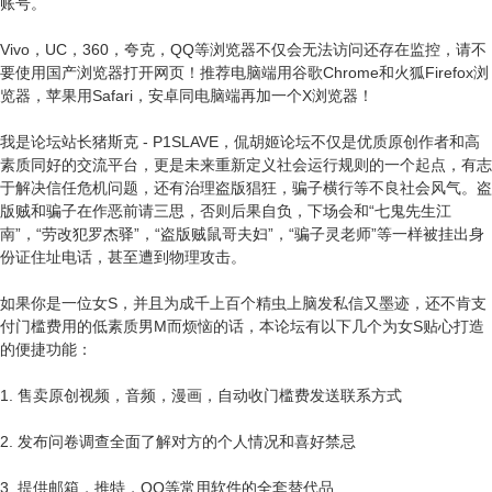
账号。
Vivo，UC，360，夸克，QQ等浏览器不仅会无法访问还存在监控，请不
要使用国产浏览器打开网页！推荐电脑端用谷歌Chrome和火狐Firefox浏
览器，苹果用Safari，安卓同电脑端再加一个X浏览器！
我是论坛站长猪斯克 - P1SLAVE，侃胡姬论坛不仅是优质原创作者和高
素质同好的交流平台，更是未来重新定义社会运行规则的一个起点，有志
于解决信任危机问题，还有治理盗版猖狂，骗子横行等不良社会风气。盗
版贼和骗子在作恶前请三思，否则后果自负，下场会和“七鬼先生江
南”，“劳改犯罗杰驿”，“盗版贼鼠哥夫妇”，“骗子灵老师”等一样被挂出身
份证住址电话，甚至遭到物理攻击。
如果你是一位女S，并且为成千上百个精虫上脑发私信又墨迹，还不肯支
付门槛费用的低素质男M而烦恼的话，本论坛有以下几个为女S贴心打造
的便捷功能：
1. 售卖原创视频，音频，漫画，自动收门槛费发送联系方式
2. 发布问卷调查全面了解对方的个人情况和喜好禁忌
3. 提供邮箱，推特，QQ等常用软件的全套替代品