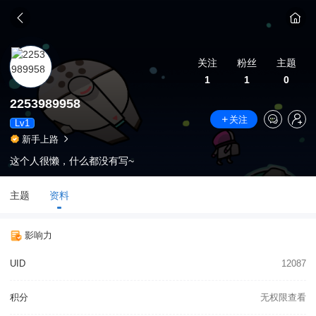
关注
粉丝
主题
1
1
0
2253989958
关注
Lv1
新手上路
这个人很懒，什么都没有写~
主题
资料
影响力
UID
12087
积分
无权限查看